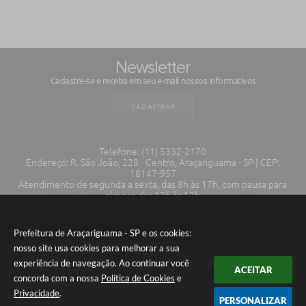
Newsletter
Cadastre-se e receba em seu e-mail nossos informativos
CADASTRAR
Telefone: (11) 5332-2170
Endereço: R. São João, 228 - Centro, Araçariguama - SP | CEP:
18147-957
Atendimento de segunda a sexta, das 8h às 17h, com pausa para
almoço das 12h às 13h
CNPJ: 58.993.577/0001-21
Prefeitura de Araçariguama - SP
Prefeitura de Araçariguama - SP e os cookies:
nosso site usa cookies para melhorar a sua
Versão do Sistema:
3.5.3 - 19/06/2026
experiência de navegação. Ao continuar você
ACEITAR
Portal atualizado em:
07/08/2026 17:17
Dados Abertos
concorda com a nossa
Política de Cookies
e
Privacidade
.
PERSONALIZAR