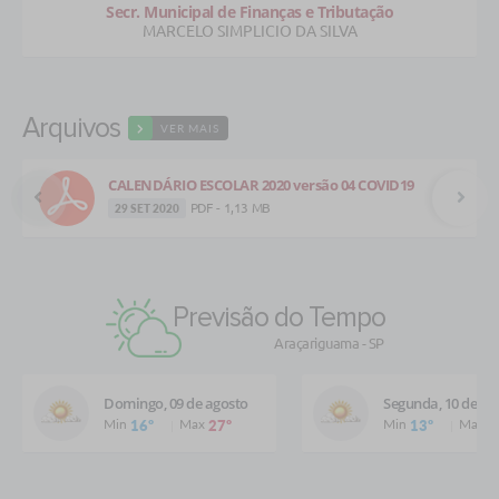
Secr. Municipal de Finanças e Tributação
MARCELO SIMPLICIO DA SILVA
Arquivos
VER MAIS
CALENDÁRIO ESCOLAR 2020 versão 04 COVID19
PDF - 1,13 MB
29 SET 2020
Previsão do Tempo
Araçariguama - SP
Domingo, 09 de agosto
Segunda, 10 de ag
Min
Max
Min
Max
16º
27º
13º
1